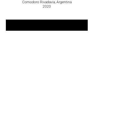
Comodoro Rivadavia, Argentina
2020
Habitação Coletiva e Instalações Comerciais
Projeto Privado
Plotter, Argentina
2019